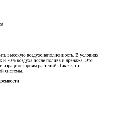
та
чить высокую воздухонаполненность. В условиях
х и 70% воздуха после полива и дренажа. Это
и аэрацию корням растений. Также, это
ой системы.
хоемкости